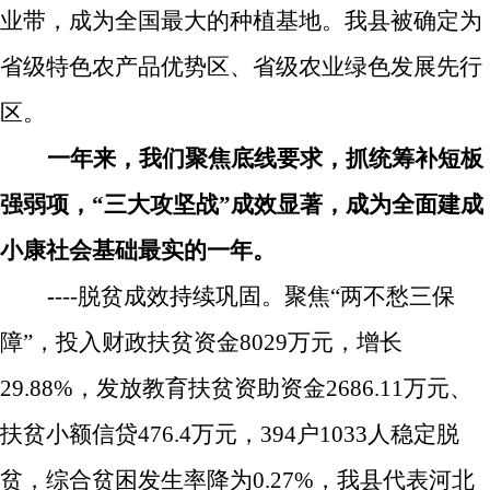
业带，成为全国最大的种植基地。我县被确定为
省级特色农产品优势区、省级农业绿色发展先行
区。
一年来，我们聚焦底线要求，抓统筹补短板
强弱项，“三大攻坚战”成效显著，成为全面建成
小康社会基础最实的一年。
-
---
脱贫成效持续巩固。
聚焦“两不愁三保
障”，
投入财政扶贫资金
8029
万元，增长
29.88%
，
发放教育扶贫资助资金
2686.11
万元、
扶贫小额信贷
476.4
万元，
394
户
1033
人稳定脱
贫，综合贫困发生率降为
0.27%
，我县代表河北