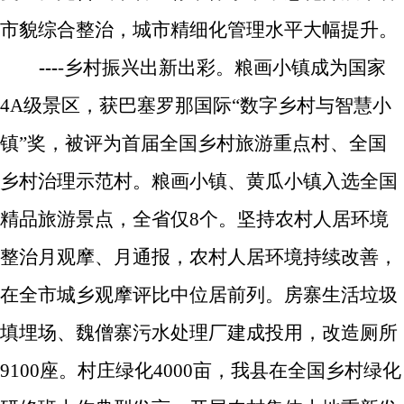
市貌综合整治，城市精细化管理水平大幅提升。
---
-
乡村振兴出新出彩。
粮画小镇成为国家
4A
级景区，获
巴塞罗那国际“数字乡村与智慧小
镇”奖，
被评为首届全国乡村旅游重点村、全国
乡村治理示范村
。
粮画小镇、黄瓜小镇入选全国
精品旅游景点，全省仅
8
个。坚持农村人居环境
整治月观摩、月通报，农村人居环境持续改善，
在全市城乡观摩评比中位居前列。
房寨生活垃圾
填埋场、魏僧寨污水处理厂建成投用，改造
厕所
9100
座。村庄绿化
4000
亩，我县在全国乡村绿化