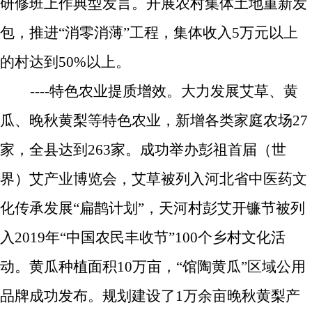
研修班上作典型发言。开展农村集体土地重新发
包，推进“消零消薄”工程，集体收入
5
万元以上
的村达到
50%
以上。
--
--
特色农业提质增效。
大力发展艾草、黄
瓜、晚秋黄梨等特色农业，新增各类家庭农场
27
家，全县达到
263
家。
成功举办彭祖首届（世
界）艾产业博览会，艾草被列入河北省中医药文
化传承发展“扁鹊计划”，天河村彭艾开镰节被列
入
2019
年“中国农民丰收节”
100
个乡村文化活
动。黄瓜种植面积
10
万亩，“馆陶黄瓜”区域公用
品牌成功发布。规划建设了
1
万余亩晚秋黄梨产