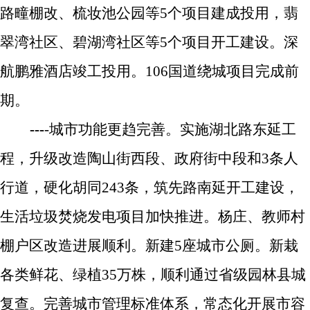
路疃棚改、梳妆池公园等
5
个项目建成投用，
翡
翠湾社区
、碧湖湾社区等
5
个项目开工建设。深
航鹏雅酒店竣工投用。
106
国道绕城项目完成前
期。
---
-
城市功能更趋完善。
实施
湖北路东延工
程，
升级改造陶山街西段、政府街中段和
3
条人
行道，硬化胡同
243
条，筑先路南延开工建设，
生活垃圾焚烧发电项目加快推进。杨庄、教师村
棚户区改造进展顺利。新建
5
座城市公厕
。
新栽
各类鲜花、
绿植
35
万株，
顺利通过省级园林县城
复查。完善城市管理标准体系，常态化开展市容