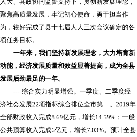
人大、县政协的监督支持下，贯彻新发展理念，
聚焦高质量发展，
牢记初心使命，勇于担当作
为，
较好完成了县十七届人大三次会议确定的各
项任务目标。
一年来，我们坚持新发展理念，大力培育新
动能，经济发展质量和效益显著提高，成为全县
发展后劲最足的一年。
----
综合实力明显增强
。
一季度、二季度经
济社会发展
22
项指标综合排位全市第一。
2019
年
全部财政收入完成
8.69
亿元，增长
14.59%
；一般
公共预算收入完成
6
亿元，增长
7.03%
。
预计
全县