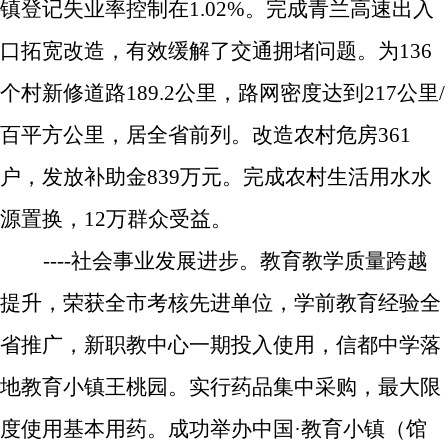
镇登记失业率控制在
1.02%
。完成
青兰高速出入
口拓宽改造，有效缓解了交通拥堵问题。
为
136
个村新修道路
189.2
公里，
路网密度达到
217
公里
/
百平方公里，居全省前列
。改造农村危房
361
户，发放补助金
839
万元。完成
农村生活用水水
源置换，
12
万群众受益。
----
社会事业发展进步。
教育教学质量跨越
提升，荣获全市考核先进单位，学前教育经验全
省推广，新
职教中心一期投入使用，信都中学落
地教育小镇王桃园。实行药品集中采购，最大限
度使用基本用药。
成功举办中国·教育小镇（馆