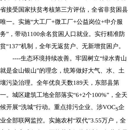
省接受国家扶贫考核第三方评估，全省非贫困县
唯一。实施“大工厂
+
微工厂
+
公益岗位
+
中介服
务”，
带动
1100
余名贫困人口就业。
实行精准防
贫“
137
”机制，全年无返贫户、无新增贫困户。
----
生态环境持续改善。
牢固树立“绿水青山
就是金山银山”的理念，统筹做好大气、水、土
壤污染治理。全年优良天数
189
天，东部县第
一。
城区建筑工地全部落实
“
6+2
个
100%
”，全天
候开展“洗城”行动。重点排污企业、涉
VOC
企
S
业全部联网监控。实施农村“双代”
3.55
万户，全