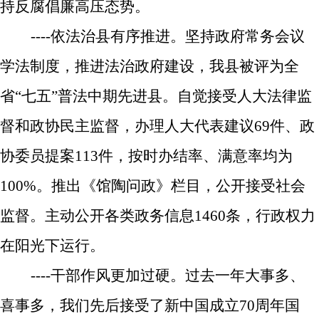
持反腐倡廉高压态势
。
----
依法治县有序推进。
坚持政府常务会议
学法制度，推进法治政府建设，我县
被评为全
省“七五”普法中期先进县。
自觉接受人大法律监
督和政协民主监督，办理人大代表建议
69
件、政
协委员提案
113
件，按时办结率、满意率均为
100%
。
推出《馆陶问政》栏目，公开接受社会
监督。
主动公开各类政务信息
1460
条，行政
权力
在阳光下运行。
----
干部作风更加过硬。
过去一年大事多、
喜事多，我
们先后接受了新中国成立
70
周年国