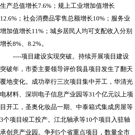
生产总值增长
7.6%
；规上工业增加值增长
12.6%
；社会消费品零售总额增长
10%
；服务业
增加值增长
11%
；城乡居民人均可支配收入分别
增长
8%
、
8.2%
。
-
---
项目建设实现突破。
持续开展项目建设
突破年，市委主要领导评价我县项目发生了翻天
覆地变化。成功举行三次项目集中开工，
华清
光
电材料、
深圳电子信息产业园等
31
个亿元以上项
目开工，圣奥化妆品一期、中泰箱式集成房屋等
3
个项目竣工投产。
江北轴承等
10
个项目入驻轴
承创意产业园。
争列
5
个省重点项目，数量全市