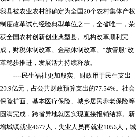
我县被农业农村部确定为全国
20
个农村集体产权
制度改革试点经验典型单位之一，全省唯一，荣
获全国农村创新创业典型县。机构改革顺利完
成，财税体制改革、金融体制改革、“放管服”改
革稳步推进，发展活力持续释放。
----
民生福祉更加殷实。
财政用于民生支出
20.9
亿元，占公共财政预算支出的
77.54%
。
社会
保险扩面、基本医疗保险、城乡居民养老保险等
圆满完成，跨省异地就医实现直接报销结算。
新
增城镇就业
4677
人，失业人员再就业
1056
人，城