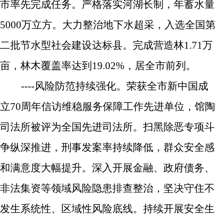
市率先完成任务。严格落实河湖长制，年蓄水量
5000
万立方。大力整治地下水超采，入选全国第
二批节水型社会建设达标县。完成营造林
1.71
万
亩，
林
木
覆盖率
达到
19.02%
，居全市前列。
----
风险防范持续强化。
荣获全市
新中国成
立
70
周年信访维稳服务保障工作先进单位，馆陶
司法所被评为全国先进司法所。扫黑除恶专项斗
争纵深推进，刑事发案率持续降
低，群众安全感
和满意度大幅提升。深入开展金融、政府债务、
非法集资等领域风险隐患排查整治，坚决守住不
发生系统性、区域性风险底线。持续开展安全生